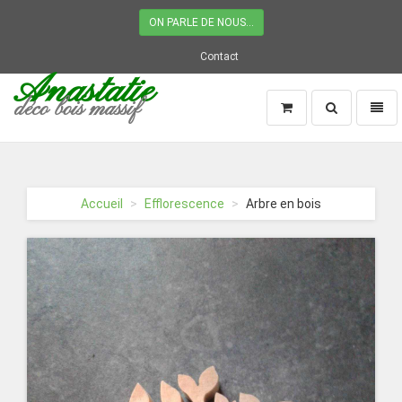
ON PARLE DE NOUS...
Contact
Anastatie
déco bois massif
Recherche
Naviga
Page
d'accueil
Accueil
Efflorescence
Arbre en bois