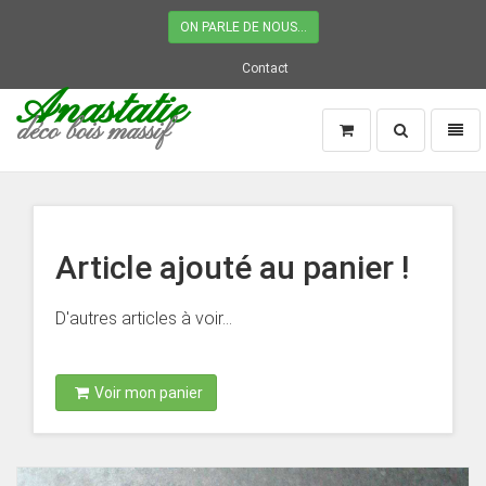
ON PARLE DE NOUS...
Contact
Anastatie
déco bois massif
Recherche
Naviga
Page
d'accueil
Article ajouté au panier !
D'autres articles à voir...
Voir mon panier