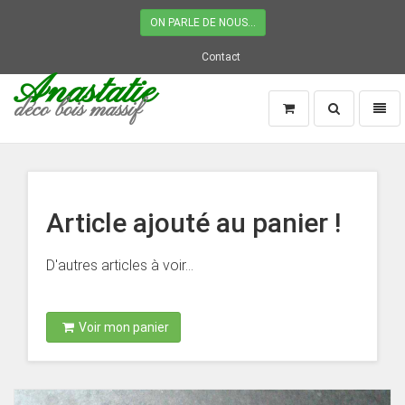
ON PARLE DE NOUS...
Contact
Anastatie
déco bois massif
Recherche
Naviga
Page
d'accueil
Article ajouté au panier !
D'autres articles à voir...
Voir mon panier